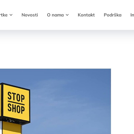
rtke
Novosti
O nama
Kontakt
Podrška
I