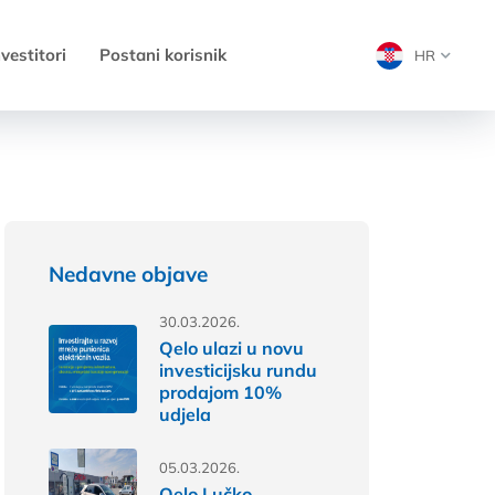
nvestitori
Postani korisnik
HR
Nedavne objave
30.03.2026.
Qelo ulazi u novu
investicijsku rundu
prodajom 10%
udjela
05.03.2026.
Qelo Lučko