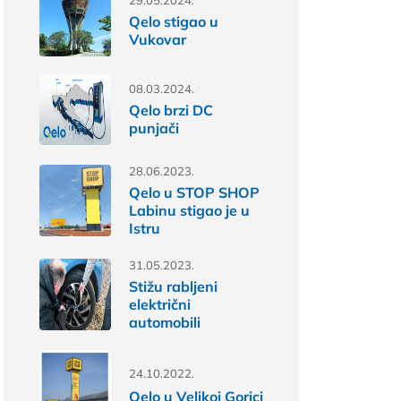
29.05.2024.
Qelo stigao u
Vukovar
08.03.2024.
Qelo brzi DC
punjači
28.06.2023.
Qelo u STOP SHOP
Labinu stigao je u
Istru
31.05.2023.
Stižu rabljeni
električni
automobili
24.10.2022.
Qelo u Velikoj Gorici