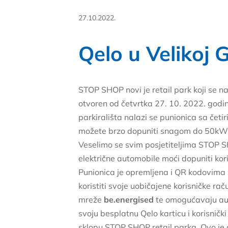
27.10.2022.
Qelo u Velikoj G
STOP SHOP novi je retail park koji se 
otvoren od četvrtka 27. 10. 2022. godin
parkirališta nalazi se punionica sa četi
možete brzo dopuniti snagom do 50kW,
Veselimo se svim posjetiteljima STOP SH
električne automobile moći dopuniti koris
Punionica je opremljena i QR kodovima 
koristiti svoje uobičajene korisničke rač
mreže
be.energised
te omogućavaju aut
svoju besplatnu Qelo karticu i korisničk
sklopu STOP SHOP retail parka. Ovo je