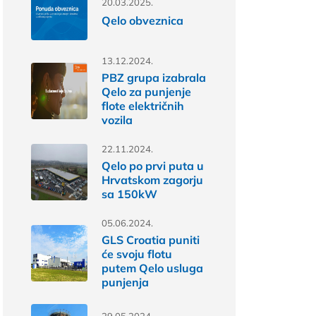
20.03.2025.
Qelo obveznica
13.12.2024.
PBZ grupa izabrala
Qelo za punjenje
flote električnih
vozila
22.11.2024.
Qelo po prvi puta u
Hrvatskom zagorju
sa 150kW
05.06.2024.
GLS Croatia puniti
će svoju flotu
putem Qelo usluga
punjenja