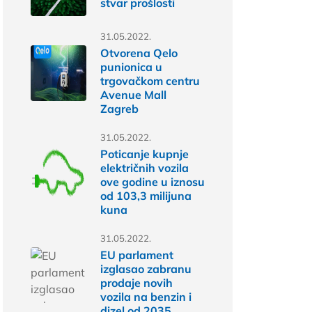
stvar prošlosti
31.05.2022.
Otvorena Qelo
punionica u
trgovačkom centru
Avenue Mall
Zagreb
31.05.2022.
Poticanje kupnje
električnih vozila
ove godine u iznosu
od 103,3 milijuna
kuna
31.05.2022.
EU parlament
izglasao zabranu
prodaje novih
vozila na benzin i
dizel od 2035.