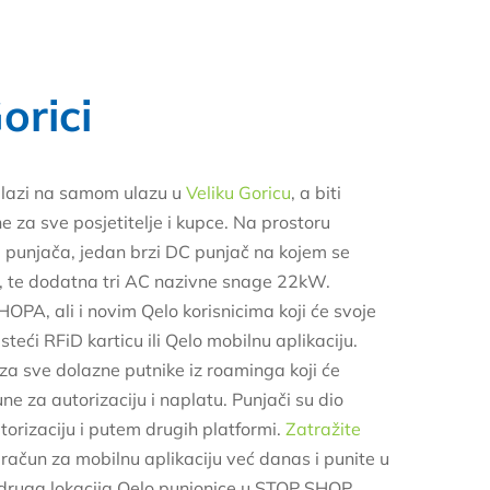
orici
nalazi na samom ulazu u
Veliku Goricu
, a biti
e za sve posjetitelje i kupce. Na prostoru
ri punjača, jedan brzi DC punjač na kojem se
 te dodatna tri AC nazivne snage 22kW.
OPA, ali i novim Qelo korisnicima koji će svoje
teći RFiD karticu ili Qelo mobilnu aplikaciju.
za sve dolazne putnike iz roaminga koji će
une za autorizaciju i naplatu. Punjači su dio
orizaciju i putem drugih platformi.
Zatražite
i račun za mobilnu aplikaciju već danas i punite u
 druga lokacija Qelo punionice u STOP SHOP