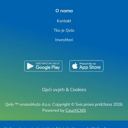
O nama
Kontakt
Tko je Qelo
Investitori
Opći uvjeti
&
Cookies
Qelo ™ enasolAuto d.o.o. Copyright © Sva prava pridržana 2026.
Powered by
CouchCMS