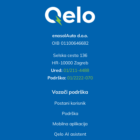
enasolAuto d.o.o.
OIB 01100646682
Selska cesta 136
HR-10000 Zagreb
Ured:
01/211-4488
Podrška:
01/2222-070
Vozači podrška
Postani korisnik
Podršk
a
Mobilna aplikacija
Qelo AI asistent