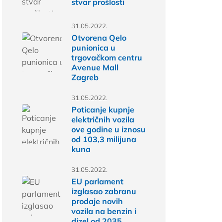
stvar prošlosti
31.05.2022.
Otvorena Qelo
punionica u
trgovačkom centru
Avenue Mall
Zagreb
31.05.2022.
Poticanje kupnje
električnih vozila
ove godine u iznosu
od 103,3 milijuna
kuna
31.05.2022.
EU parlament
izglasao zabranu
prodaje novih
vozila na benzin i
dizel od 2035.