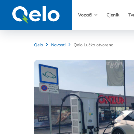
Vozači
Cjenik
Tv
Qelo
Novosti
Qelo Lučko otvoreno