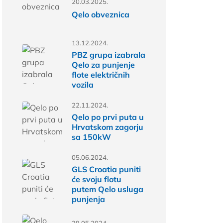
20.03.2025.
Qelo obveznica
13.12.2024.
PBZ grupa izabrala
Qelo za punjenje
flote električnih
vozila
22.11.2024.
Qelo po prvi puta u
Hrvatskom zagorju
sa 150kW
05.06.2024.
GLS Croatia puniti
će svoju flotu
putem Qelo usluga
punjenja