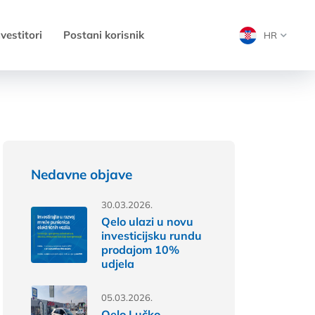
nvestitori
Postani korisnik
HR
Nedavne objave
30.03.2026.
Qelo ulazi u novu
investicijsku rundu
prodajom 10%
udjela
05.03.2026.
Qelo Lučko