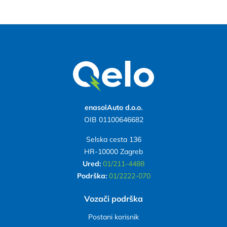
enasolAuto d.o.o.
OIB 01100646682
Selska cesta 136
HR-10000 Zagreb
Ured:
01/211-4488
Podrška:
01/2222-070
Vozači podrška
Postani korisnik