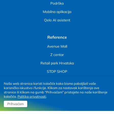
Podršk
a
Mobilna aplikacija
Qelo AI asistent
Reference
Avenue Mall
Z centar
Retail park Hrvatska
STOP SHOP
GLS Croatia
Naša web stranica koristi kolačiće kako bismo poboljšali vaše
korisničko iskustvo i funkcije. Klikom za nastavak korištenja ove
Hey Parks
stranice ili klikom na gumb "Prihvaćam" pristajete na naše korištenje
kolačića.
Politika privatnosti
.
Prihvaćam
Rješenja za punjenje