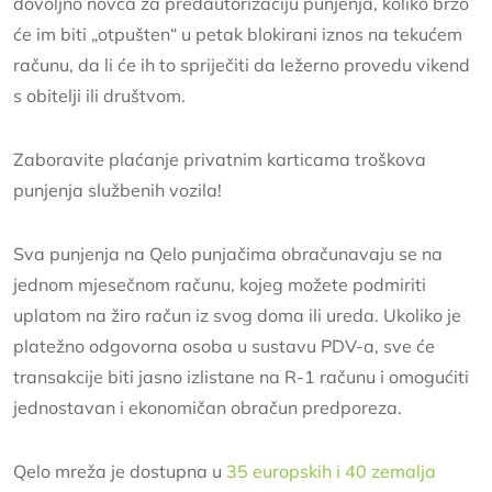
dovoljno novca za predautorizaciju punjenja, koliko brzo
će im biti „otpušten“ u petak blokirani iznos na tekućem
računu, da li će ih to spriječiti da ležerno provedu vikend
s obitelji ili društvom.
Zaboravite plaćanje privatnim karticama troškova
punjenja službenih vozila!
Sva punjenja na Qelo punjačima obračunavaju se na
jednom mjesečnom računu, kojeg možete podmiriti
uplatom na žiro račun iz svog doma ili ureda. Ukoliko je
platežno odgovorna osoba u sustavu PDV-a, sve će
transakcije biti jasno izlistane na R-1 računu i omogućiti
jednostavan i ekonomičan obračun predporeza.
Qelo mreža je dostupna u
35 europskih i 40 zemalja